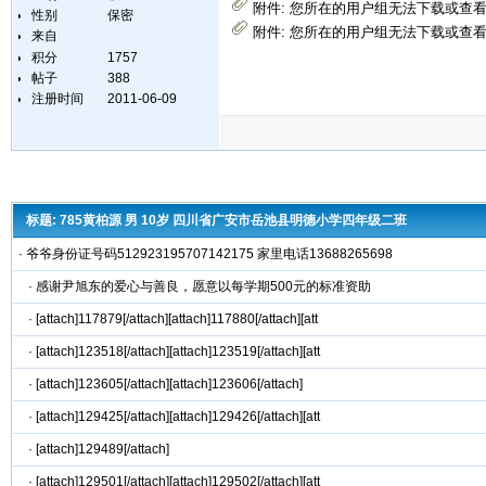
附件:
您所在的用户组无法下载或查
性别
保密
附件:
您所在的用户组无法下载或查
来自
积分
1757
帖子
388
注册时间
2011-06-09
标题: 785黄柏源 男 10岁 四川省广安市岳池县明德小学四年级二班
·
爷爷身份证号码512923195707142175 家里电话13688265698
·
感谢尹旭东的爱心与善良，愿意以每学期500元的标准资助
·
[attach]117879[/attach][attach]117880[/attach][att
·
[attach]123518[/attach][attach]123519[/attach][att
·
[attach]123605[/attach][attach]123606[/attach]
·
[attach]129425[/attach][attach]129426[/attach][att
·
[attach]129489[/attach]
·
[attach]129501[/attach][attach]129502[/attach][att