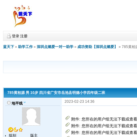
登录
注册
蓝天下
»
助学工作
»
深圳点燃爱一对一助学
»
成功资助【深圳点燃爱】
»
785黄
785黄柏源 男 10岁 四川省广安市岳池县明德小学四年级二班
2023-02-23 14:36
地平线
附件:
您所在的用户组无法下载或查
附件:
您所在的用户组无法下载或查
附件:
您所在的用户组无法下载或查
组别
版主