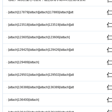
·
[attach]117879[/attach][attach]117880[/attach][att
·
[attach]123518[/attach][attach]123519[/attach][att
·
[attach]123605[/attach][attach]123606[/attach]
·
[attach]129425[/attach][attach]129426[/attach][att
·
[attach]129489[/attach]
·
[attach]129501[/attach][attach]129502[/attach][att
·
[attach]136388[/attach][attach]136389[/attach][att
·
[attach]136400[/attach]