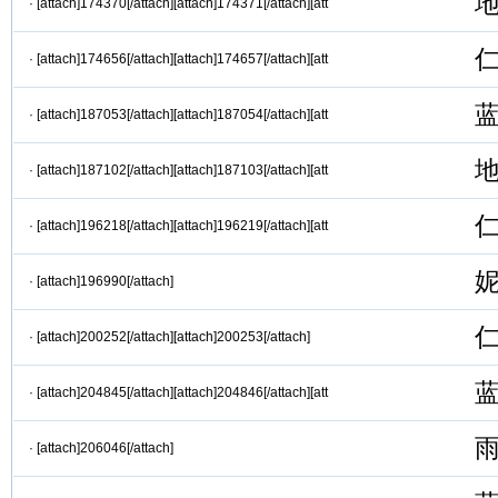
·
[attach]174370[/attach][attach]174371[/attach][att
·
[attach]174656[/attach][attach]174657[/attach][att
·
[attach]187053[/attach][attach]187054[/attach][att
·
[attach]187102[/attach][attach]187103[/attach][att
·
[attach]196218[/attach][attach]196219[/attach][att
·
[attach]196990[/attach]
·
[attach]200252[/attach][attach]200253[/attach]
·
[attach]204845[/attach][attach]204846[/attach][att
·
[attach]206046[/attach]