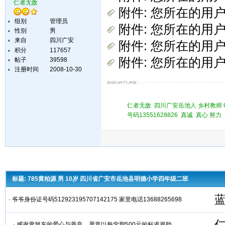
仁者无敌
附件:
您所在的用
组别
管理员
附件:
您所在的用
性别
男
来自
四川广安
附件:
您所在的用
积分
117657
附件:
您所在的用
帖子
39598
注册时间
2008-10-30
仁者无敌 四川广安岳池人 乡村教师 QQ 
号码13551628826 真诚 真心 
标题: 785黄柏源 男 10岁 四川省广安市岳池县明德小学四年级二班
·
爷爷身份证号码512923195707142175 家里电话13688265698
·
感谢尹旭东的爱心与善良，愿意以每学期500元的标准资助