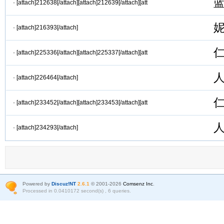
·
[attach]212638[/attach][attach]212639[/attach][att
·
[attach]216393[/attach]
·
[attach]225336[/attach][attach]225337[/attach][att
·
[attach]226464[/attach]
·
[attach]233452[/attach][attach]233453[/attach][att
·
[attach]234293[/attach]
Powered by
Discuz!NT
2.6.1
© 2001-2026
Comsenz Inc
.
Processed in 0.0410172 second(s) , 6 queries.